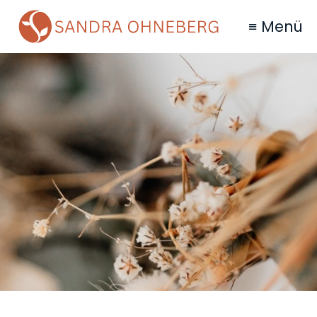
≡ Menü